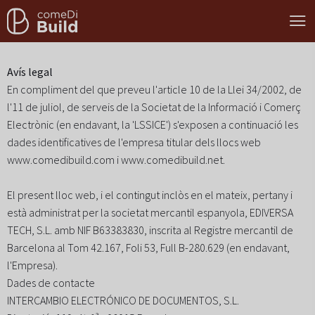
Avís legal
En compliment del que preveu l'article 10 de la Llei 34/2002, de
l'11 de juliol, de serveis de la Societat de la Informació i Comerç
Electrònic (en endavant, la 'LSSICE') s'exposen a continuació les
dades identificatives de l'empresa titular dels llocs web
www.comedibuild.com i www.comedibuild.net.
El present lloc web, i el contingut inclòs en el mateix, pertany i
està administrat per la societat mercantil espanyola, EDIVERSA
TECH, S.L. amb NIF B63383830, inscrita al Registre mercantil de
Barcelona al Tom 42.167, Foli 53, Full B-280.629 (en endavant,
l'Empresa).
Dades de contacte
INTERCAMBIO ELECTRÓNICO DE DOCUMENTOS, S.L.