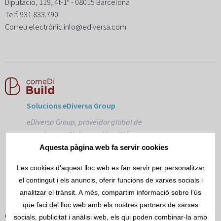
Diputació, 119, 4t-1ª - 08015 Barcelona
Telf. ​​931.833.790
Correu electrònic:info@ediversa.com
Solucions eDiversa Group
eDiversa Group, proveïdor global de
serveis per a l'intercanvi i gestió
documental.
Aquesta pàgina web fa servir cookies
www.ediversa.com
Les cookies d'aquest lloc web es fan servir per personalitzar
el contingut i els anuncis, oferir funcions de xarxes socials i
analitzar el trànsit. A més, compartim informació sobre l'ús
que faci del lloc web amb els nostres partners de xarxes
Contacta amb nosaltres
socials, publicitat i anàlisi web, els qui poden combinar-la amb