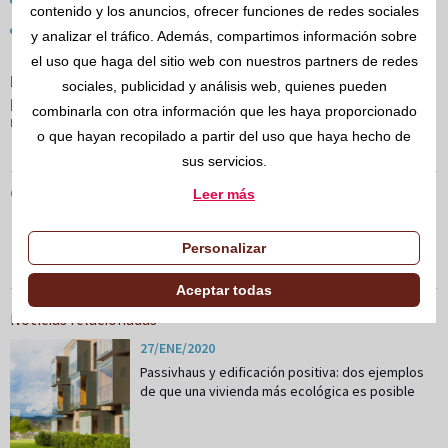
La reducción de los residuos generados y
contenido y los anuncios, ofrecer funciones de redes sociales
La apuesta por el uso de los materiales renovables.
y analizar el tráfico. Además, compartimos información sobre
el uso que haga del sitio web con nuestros partners de redes
La firma de la Declaración de Emergencia Climática supone un
sociales, publicidad y análisis web, quienes pueden
paso más en el compromiso del sector hacia unas prácticas más
combinarla con otra información que les haya proporcionado
respetuosas con el planeta.
o que hayan recopilado a partir del uso que haya hecho de
sus servicios.
CATEGORÍAS
Leer más
EMERGENCIA CLIMÁTICA
SMART HOME
Personalizar
SOSTENIBILIDAD
CONSTRUCCIÓN
Aceptar todas
Noticias relacionadas
27/ENE/2020
Passivhaus y edificación positiva: dos ejemplos
de que una vivienda más ecológica es posible