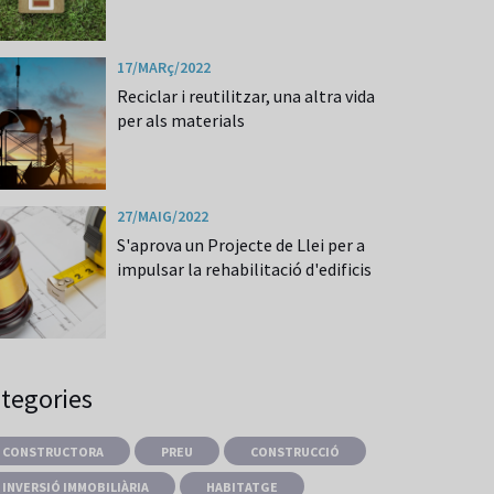
17/MARç/2022
Reciclar i reutilitzar, una altra vida
per als materials
27/MAIG/2022
S'aprova un Projecte de Llei per a
impulsar la rehabilitació d'edificis
tegories
CONSTRUCTORA
PREU
CONSTRUCCIÓ
INVERSIÓ IMMOBILIÀRIA
HABITATGE