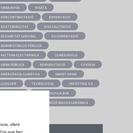
OBRA NOVA
VISATS
SUBCONTRACTACIÓ
EXPORTACIÓ
SOSTENIBILITAT
DIGITALITZACIÓ
SEGURETAT LABORAL
DOCUMENTACIÓ
ADMINISTRACIÓ PÚBLICA
FACTURA ELECTRÒNICA
COMEDIBUILD
OBRA PÚBLICA
REHABILITACIÓ
COVID19
EMERGÈNCIA CLIMÀTICA
SMART HOME
LLOGUER
TECNOLOGIA
INDÚSTRIA 4.0
COWORKING
METODOLOGIA BIM
CONGRESSOS
PREVENCIÓ RISCOS LABORALS
cis, oferir
l'ús que faci