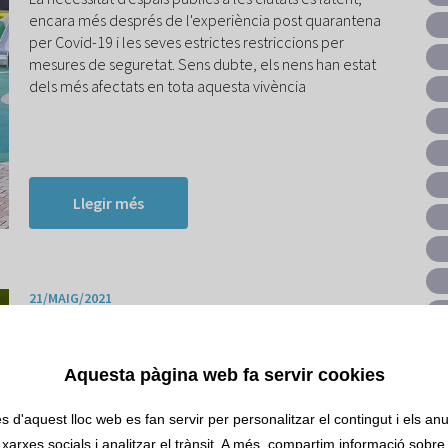
encara més després de l'experiència post quarantena
per Covid-19 i les seves estrictes restriccions per
mesures de seguretat. Sens dubte, els nens han estat
dels més afectats en tota aquesta vivència
Llegir més
21/MAIG/2021
El futur de la construcció és
sostenible
Aquesta pàgina web fa servir cookies
La preocupació en matèria verda o sostenibilitat és
s d'aquest lloc web es fan servir per personalitzar el contingut i els anun
cada cop major i els governs aposten per fortes
xarxes socials i analitzar el trànsit. A més, compartim informació sobre 