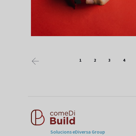
1
2
3
4
Solucions eDiversa Group