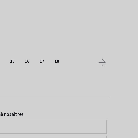
15
16
17
18
b nosaltres