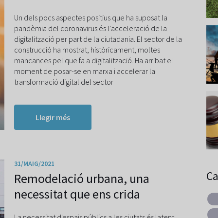
Un dels pocs aspectes positius que ha suposat la
pandèmia del coronavirus és l'acceleració de la
digitalització per part de la ciutadania. El sector de la
construcció ha mostrat, històricament, moltes
mancances pel que fa a digitalització. Ha arribat el
moment de posar-se en marxa i accelerar la
transformació digital del sector
Llegir més
31/MAIG/2021
Ca
Remodelació urbana, una
necessitat que ens crida
La necessitat d'espais públics a les ciutats és latent,