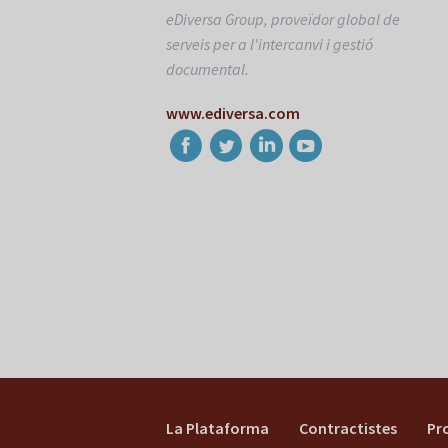
eDiversa Group, proveïdor global de
serveis per a l'intercanvi i gestió
documental.
www.ediversa.com
La Plataforma
Contractistes
Pr