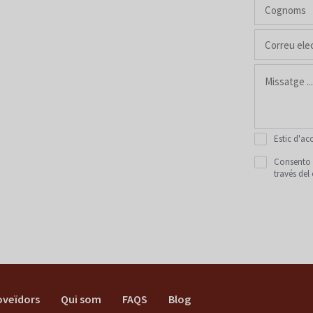
Estic d'ac
Consento e
través del
oveïdors
Qui som
FAQS
Blog