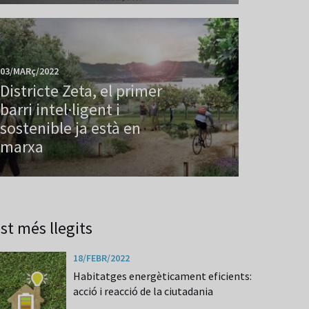
03/MARç/2022
Districte Zeta, el primer
barri intel·ligent i
sostenible ja està en
marxa
st més llegits
18/FEBR/2022
Habitatges energèticament eficients:
acció i reacció de la ciutadania