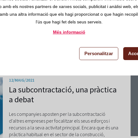
mesures per pal·liar aquest problema comú. El sector
b amb els nostres partners de xarxes socials, publicitat i anàlisi web, e
de la construcció és responsable del 36% de les
amb una altra informació que els hagi proporcionat o que hagin recopila
emissions de CO₂ totals
l'ús que hagi fet dels seus serveis.
Més informació
Llegir més
Personalitzar
Acce
12/MAIG/2021
La subcontractació, una pràctica
a debat
Les companyies aposten per la subcontractació
d'altres empreses per focalitzar els seus esforços i
recursos a la seva activitat principal. Encara que és una
pràctica habitual en el sector de la construcció,