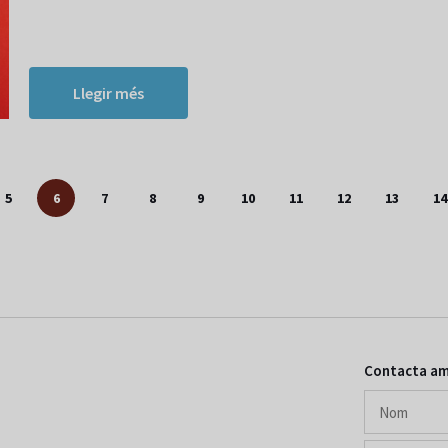
Llegir més
5
6
7
8
9
10
11
12
13
14
Contacta am