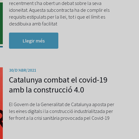
recentment s'ha obert un debat sobre la seva
idoneïtat. Aquesta subcontracta ha de complir els
requisits estipulats per la llei, tot i que el límit es
desdibuixa amb facilitat
Llegir més
30/D’ABR/2021
Catalunya combat el covid-19
amb la construcció 4.0
El Govern de la Generalitat de Catalunya aposta per
les eines digitals i la construcció industrialitzada per
fer front a la crisi sanitària provocada pel Covid-19