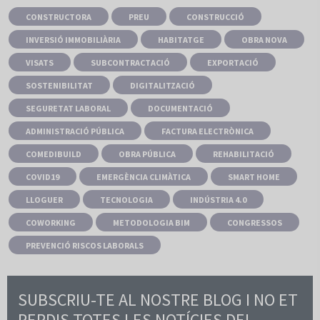
CONSTRUCTORA
PREU
CONSTRUCCIÓ
INVERSIÓ IMMOBILIÀRIA
HABITATGE
OBRA NOVA
VISATS
SUBCONTRACTACIÓ
EXPORTACIÓ
SOSTENIBILITAT
DIGITALITZACIÓ
SEGURETAT LABORAL
DOCUMENTACIÓ
ADMINISTRACIÓ PÚBLICA
FACTURA ELECTRÒNICA
COMEDIBUILD
OBRA PÚBLICA
REHABILITACIÓ
COVID19
EMERGÈNCIA CLIMÀTICA
SMART HOME
LLOGUER
TECNOLOGIA
INDÚSTRIA 4.0
COWORKING
METODOLOGIA BIM
CONGRESSOS
PREVENCIÓ RISCOS LABORALS
SUBSCRIU-TE AL NOSTRE BLOG I NO ET
PERDIS TOTES LES NOTÍCIES DEL