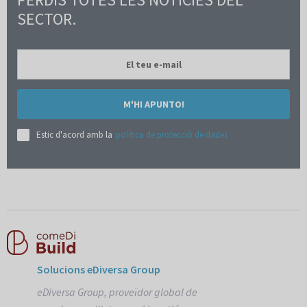
SECTOR.
M'HI APUNTO!
Estic d'acord amb la
política de protecció de dades
Solucions eDiversa Group
eDiversa Group, proveïdor global de