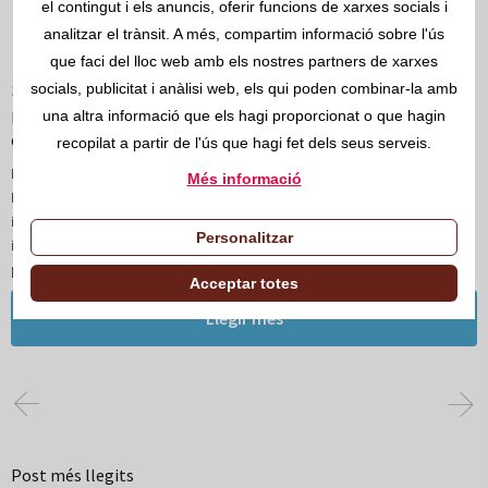
el contingut i els anuncis, oferir funcions de xarxes socials i
analitzar el trànsit. A més, compartim informació sobre l'ús
que faci del lloc web amb els nostres partners de xarxes
socials, publicitat i anàlisi web, els qui poden combinar-la amb
10/GEN/2020
La Fundació Laboral de la Construcció amplia el seu arxiu
una altra informació que els hagi proporcionat o que hagin
documental amb noves eines online
recopilat a partir de l'ús que hagi fet dels seus serveis.
La Fundació Laboral de la Construcció, amb el finançament de la Fundació
Més informació
Estatal per a la Prevenció de Riscos Laborals, ha creat cinc guies
interactives gratuïtes i dues pàgines web destinades a la formació,
Personalitzar
informació i assessorament tècnic en qüestions relacionades amb la
prevenció de riscos específics de la construcció
Acceptar totes
Llegir més
Post més llegits