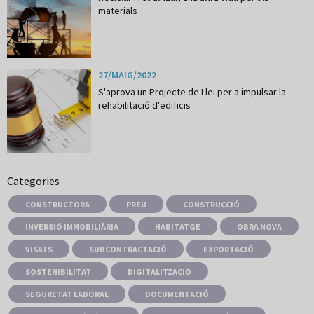
materials
27/MAIG/2022
S'aprova un Projecte de Llei per a impulsar la
rehabilitació d'edificis
Categories
CONSTRUCTORA
PREU
CONSTRUCCIÓ
INVERSIÓ IMMOBILIÀRIA
HABITATGE
OBRA NOVA
VISATS
SUBCONTRACTACIÓ
EXPORTACIÓ
SOSTENIBILITAT
DIGITALITZACIÓ
SEGURETAT LABORAL
DOCUMENTACIÓ