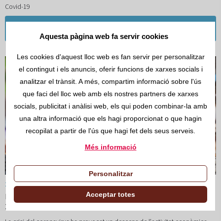
Covid-19
Llegir més
Aquesta pàgina web fa servir cookies
Les cookies d'aquest lloc web es fan servir per personalitzar
el contingut i els anuncis, oferir funcions de xarxes socials i
analitzar el trànsit. A més, compartim informació sobre l'ús
que faci del lloc web amb els nostres partners de xarxes
socials, publicitat i anàlisi web, els qui poden combinar-la amb
una altra informació que els hagi proporcionat o que hagin
recopilat a partir de l'ús que hagi fet dels seus serveis.
Més informació
Personalitzar
25/GEN/2021
Acceptar totes
El consum de ciment va caure el 2020 i es mantindrà estable el
2021