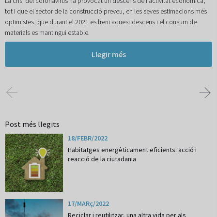
La crisi del coronavirus ha provocat un descens de l'activitat econòmica,
tot i que el sector de la construcció preveu, en les seves estimacions més
optimistes, que durant el 2021 es freni aquest descens i el consum de
materials es mantingui estable.
Llegir més
Post més llegits
18/FEBR/2022
Habitatges energèticament eficients: acció i
reacció de la ciutadania
17/MARç/2022
Reciclar i reutilitzar, una altra vida per als