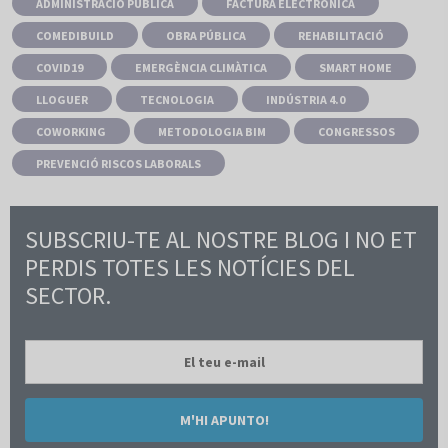
ADMINISTRACIÓ PÚBLICA
FACTURA ELECTRÒNICA
COMEDIBUILD
OBRA PÚBLICA
REHABILITACIÓ
COVID19
EMERGÈNCIA CLIMÀTICA
SMART HOME
LLOGUER
TECNOLOGIA
INDÚSTRIA 4.0
COWORKING
METODOLOGIA BIM
CONGRESSOS
PREVENCIÓ RISCOS LABORALS
SUBSCRIU-TE AL NOSTRE BLOG I NO ET
PERDIS TOTES LES NOTÍCIES DEL
SECTOR.
M'HI APUNTO!