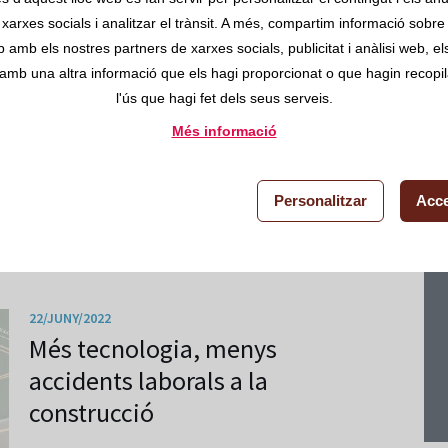
Cada vegada són més les persones que s'interessen
xarxes socials i analitzar el trànsit. A més, compartim informació sobre 
pels habitatges modulars o prefabricats. La seva
b amb els nostres partners de xarxes socials, publicitat i anàlisi web, e
ràpida construcció i el seu baix cost les converteixen
amb una altra informació que els hagi proporcionat o que hagin recopila
en una solució perfecta per als qui disposen de poc
l'ús que hagi fet dels seus serveis.
temps o un pressupost ajustat
Més informació
Personalitzar
Acce
Llegir més
22/JUNY/2022
Més tecnologia, menys
accidents laborals a la
construcció