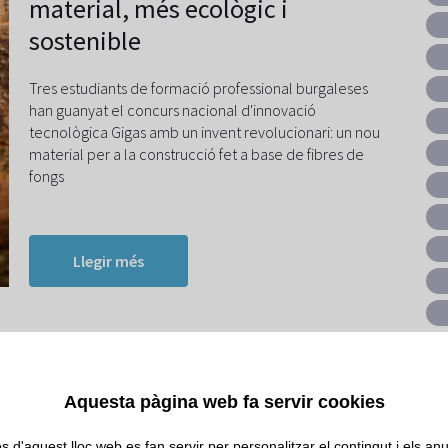
material, més ecològic i
sostenible
Tres estudiants de formació professional burgaleses
han guanyat el concurs nacional d'innovació
tecnològica Gigas amb un invent revolucionari: un nou
material per a la construcció fet a base de fibres de
fongs
Llegir més
20/JUL/2022
El futur de la construcció és
Aquesta pàgina web fa servir cookies
prefabricat?
s d'aquest lloc web es fan servir per personalitzar el contingut i els anun