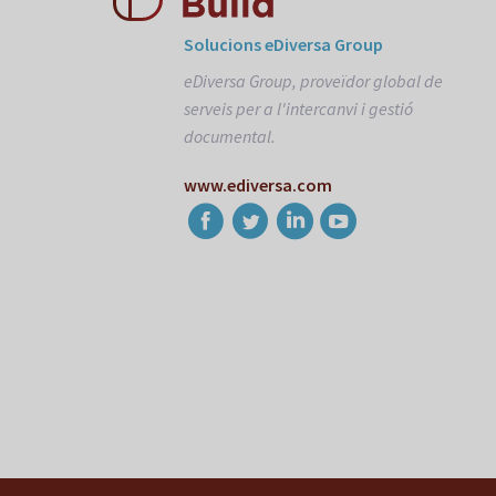
Solucions eDiversa Group
eDiversa Group, proveïdor global de
serveis per a l'intercanvi i gestió
documental.
www.ediversa.com