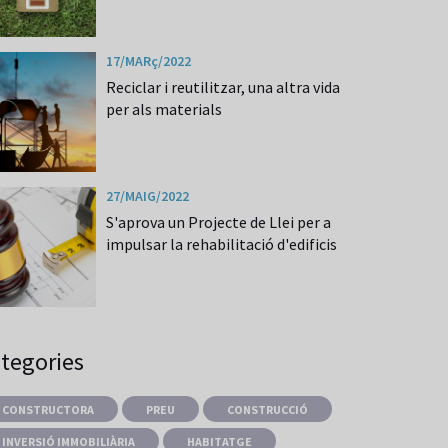
17/MARç/2022
Reciclar i reutilitzar, una altra vida
per als materials
27/MAIG/2022
S'aprova un Projecte de Llei per a
impulsar la rehabilitació d'edificis
tegories
CONSTRUCTORA
PREU
CONSTRUCCIÓ
INVERSIÓ IMMOBILIÀRIA
HABITATGE