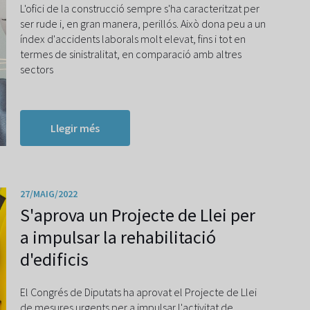
L'ofici de la construcció sempre s'ha caracteritzat per
ser rude i, en gran manera, perillós. Això dona peu a un
índex d'accidents laborals molt elevat, fins i tot en
termes de sinistralitat, en comparació amb altres
sectors
Llegir més
27/MAIG/2022
S'aprova un Projecte de Llei per
a impulsar la rehabilitació
d'edificis
El Congrés de Diputats ha aprovat el Projecte de Llei
de mesures urgents per a impulsar l'activitat de