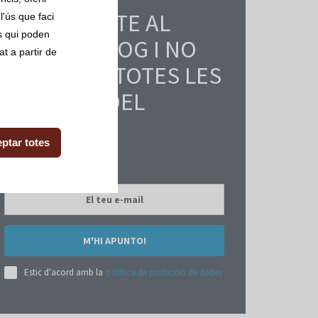
SUBSCRIU-TE AL
l'ús que faci
ls qui poden
NOSTRE BLOG I NO
t a partir de
ET PERDIS TOTES LES
NOTÍCIES DEL
SECTOR.
ptar totes
M'HI APUNTO!
Estic d'acord amb la
política de protecció de dades