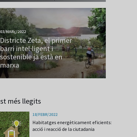
03/MARç/2022
Districte Zeta, el primer
barri intel·ligent i
sostenible ja està en
marxa
st més llegits
18/FEBR/2022
Habitatges energèticament eficients:
acció i reacció de la ciutadania