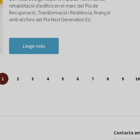
rehabilitació d’edificis en el marc del Pla de
Recuperació, Transformació i Resiliència, finançat
amb els fons del Pla Next Generation EU
Llegir més
1
2
3
4
5
6
7
8
9
10
Contacta am