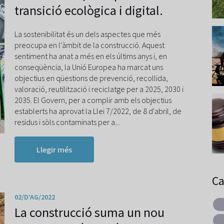
transició ecològica i digital.
La sostenibilitat és un dels aspectes que més
preocupa en l'àmbit de la construcció. Aquest
sentiment ha anat a més en els últims anys i, en
conseqüència, la Unió Europea ha marcat uns
objectius en qüestions de prevenció, recollida,
valoració, reutilització i reciclatge per a 2025, 2030 i
2035. El Govern, per a complir amb els objectius
establerts ha aprovat la Llei 7/2022, de 8 d'abril, de
residus i sòls contaminats per a...
Llegir més
Ca
02/D’AG/2022
La construcció suma un nou