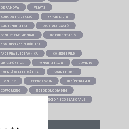
OBRA NOVA
VISATS
SUBCONTRACTACIÓ
EXPORTACIÓ
SOSTENIBILITAT
DIGITALITZACIÓ
SEGURETAT LABORAL
DOCUMENTACIÓ
ADMINISTRACIÓ PÚBLICA
FACTURA ELECTRÒNICA
COMEDIBUILD
OBRA PÚBLICA
REHABILITACIÓ
COVID19
EMERGÈNCIA CLIMÀTICA
SMART HOME
LLOGUER
TECNOLOGIA
INDÚSTRIA 4.0
COWORKING
METODOLOGIA BIM
CONGRESSOS
PREVENCIÓ RISCOS LABORALS
cis, oferir